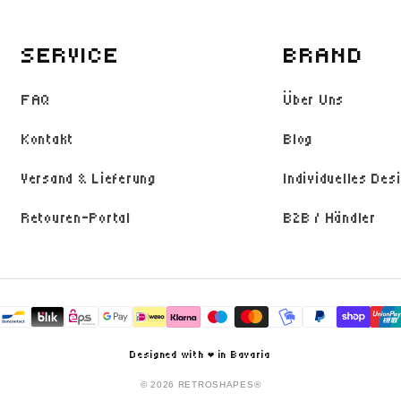
SERVICE
BRAND
FAQ
Über Uns
Kontakt
Blog
Versand & Lieferung
Individuelles Des
Retouren-Portal
B2B / Händler
Zahlungsmethoden
Designed with ❤️ in Bavaria
© 2026 RETROSHAPES®