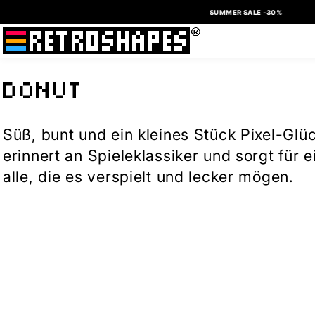
DIREKT
SUMMER SALE -30%
ZUM
INHALT
K
DONUT
A
Süß, bunt und ein kleines Stück Pixel-Glü
T
erinnert an Spieleklassiker und sorgt für 
alle, die es verspielt und lecker mögen.
E
G
O
R