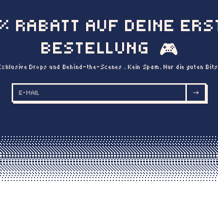
0% RABATT AUF DEINE ERS
BESTELLUNG
🎮
Exklusive Drops und Behind-the-Scenes . Kein Spam. Nur die guten Bits