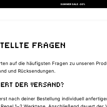
SUMMER SALE -30%
STELLTE FRAGEN
rten auf die häufigsten Fragen zu unseren Prod
sand und Rücksendungen.
UERT DER VERSAND?
rst nach deiner Bestellung individuell anfertige
r Regel 1–2 Werktage. Anschließend dauert der 