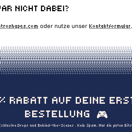
AR NICHT DABEI?
oder nutze unser
etroshapes.com
Kontaktformular
0% RABATT AUF DEINE ERS
BESTELLUNG
🎮
Exklusive Drops und Behind-the-Scenes . Kein Spam. Nur die guten Bits