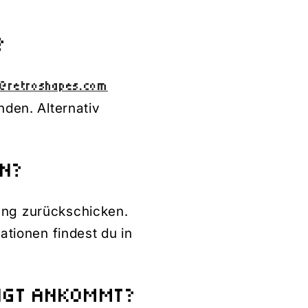
?
o@retroshapes.com
nden. Alternativ
EN?
ung zurückschicken.
ationen findest du in
DIGT ANKOMMT?