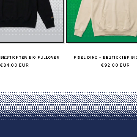
– BESTICKTER BIO PULLOVER
PIXEL DINO – BESTICKTER B
Normaler
Normaler
€84,00 EUR
€92,00 EUR
Preis
Preis