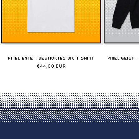
I
E
:
PIXEL ENTE – BESTICKTES BIO T-SHIRT
PIXEL GEIST 
Normaler
€44,00 EUR
Preis