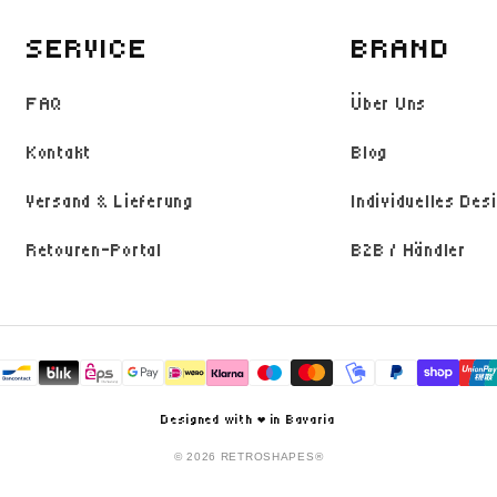
SERVICE
BRAND
FAQ
Über Uns
Kontakt
Blog
Versand & Lieferung
Individuelles Des
Retouren-Portal
B2B / Händler
Zahlungsmethoden
Designed with ❤️ in Bavaria
© 2026 RETROSHAPES®