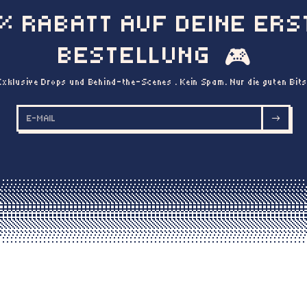
0% RABATT AUF DEINE ERS
BESTELLUNG
🎮
Exklusive Drops und Behind-the-Scenes . Kein Spam. Nur die guten Bits