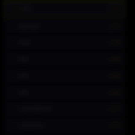
🥉 #3
1,738
ÄNNI
1,710
#4
DER.HAUNI
1,709
#5
VINCE
1,640
#6
ÄNNI
1,609
#7
ÄNNI
1,585
#8
ÄNNI
1,577
#9
LIGHTSHADOOSB
1,575
#10
MIHILLBOMB