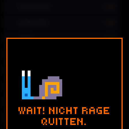
1,548
#11
ALEXMITMUETZE
1,548
#12
BJOERN_SPIESS
1,543
#13
ZAPPAV8
1,542
#14
BJOERN_SPIESS
1,538
#15
PXLWZRD
1,534
#16
ÄNNI
1,514
#17
ÄNNI
WAIT! NICHT RAGE
1,509
#18
QUITTEN.
PXXLWZRD