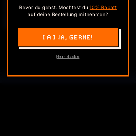
1,496
#19
PXLWZRD
Bevor du gehst: Möchtest du
10% Rabatt
auf deine Bestellung mitnehmen?
1,484
#20
HAMSTERFAN187
[ A ] JA, GERNE!
▶ JETZT SPIELEN
Nein danke