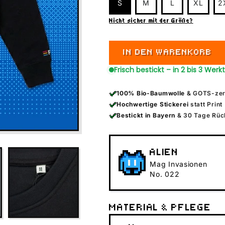
S
M
L
XL
2
Nicht sicher mit der Größe?
IN DEN WARENKORB
Frisch bestickt – in 2 bis 3 Werk
100% Bio-Baumwolle
& GOTS-zert
Hochwertige Stickerei
statt Print
Bestickt in Bayern
& 30 Tage Rüc
ALIEN
Mag Invasionen
No. 022
Nicht von dieser Welt:
Der Pixel-Alien landet direk
MATERIAL & PFLEGE
Dieser außerirdische Beglei