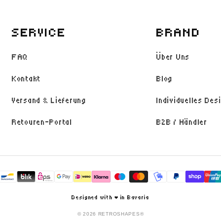
SERVICE
BRAND
FAQ
Über Uns
Kontakt
Blog
Versand & Lieferung
Individuelles Des
Retouren-Portal
B2B / Händler
Zahlungsmethoden
Designed with ❤️ in Bavaria
© 2026 RETROSHAPES®