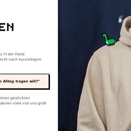
DEN
oy in der Hand
 nicht nach kurzlebigem
Alltag tragen will?“
einen gestickten
t denen viele von uns groß