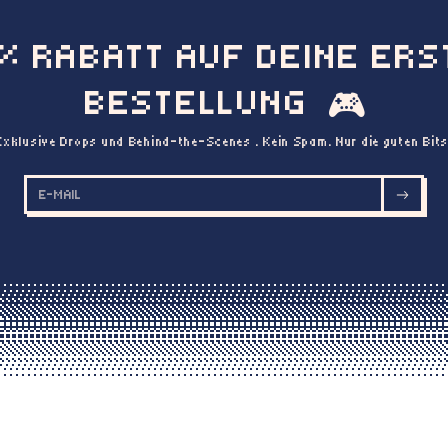
0% RABATT AUF DEINE ERS
BESTELLUNG
🎮
Exklusive Drops und Behind-the-Scenes . Kein Spam. Nur die guten Bits