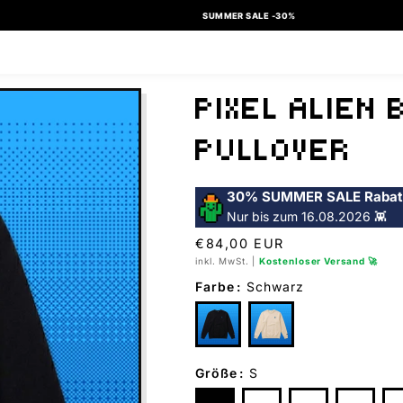
SUMMER SALE -30%
PIXEL ALIEN 
PULLOVER
30% SUMMER SALE Rabat
Nur bis zum 16.08.2026 👾
Normaler
€84,00 EUR
Preis
inkl. MwSt. |
Kostenloser Versand 🚀
Farbe
:
Schwarz
Größe
:
S