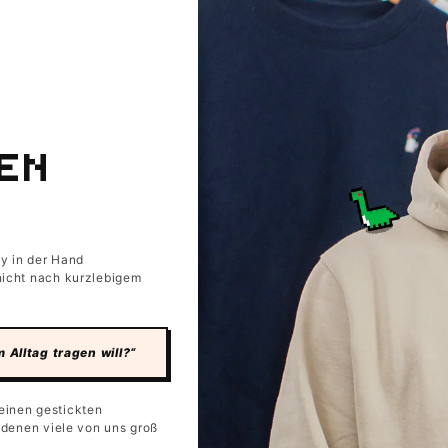
DEN
oy in der Hand
 nicht nach kurzlebigem
Alltag tragen will?“
einen gestickten
t denen viele von uns groß