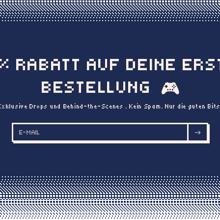
0% RABATT AUF DEINE ERS
BESTELLUNG
🎮
Exklusive Drops und Behind-the-Scenes . Kein Spam. Nur die guten Bits