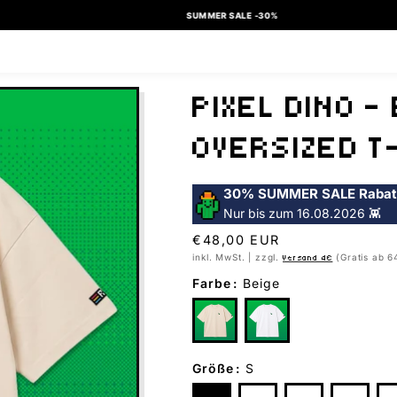
SUMMER SALE -30%
PIXEL DINO –
OVERSIZED T
30% SUMMER SALE Rabat
Nur bis zum 16.08.2026 👾
Normaler
€48,00 EUR
Preis
inkl. MwSt. | zzgl.
(Gratis ab 6
Versand 4€
Farbe
:
Beige
Größe
:
S