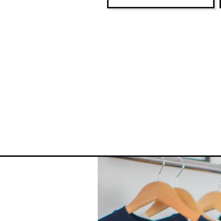
XL
67
2XL
69
Vincent ist 1,80 m und trägt be
einen lässigen Fit.