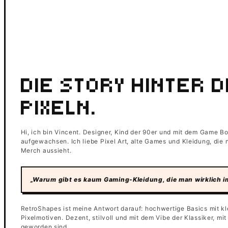
DIE STORY HINTER 
PIXELN.
Hi, ich bin Vincent. Designer, Kind der 90er und mit dem Game B
aufgewachsen. Ich liebe Pixel Art, alte Games und Kleidung, die
Merch aussieht.
„Warum gibt es kaum Gaming-Kleidung, die man wirklich im 
RetroShapes ist meine Antwort darauf: hochwertige Basics mit kl
Pixelmotiven. Dezent, stilvoll und mit dem Vibe der Klassiker, mi
geworden sind.