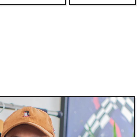
75,7
78,5
i Oversized meist M für