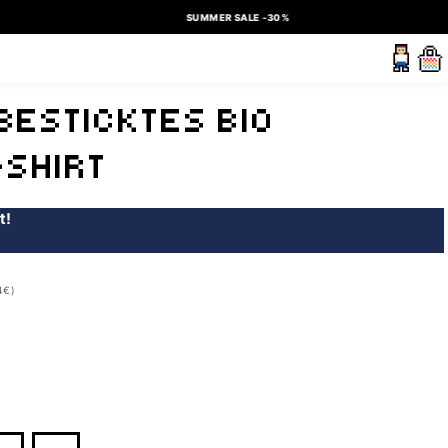
SUMMER SALE -30%
 BESTICKTES BIO
-SHIRT
t!
4€)