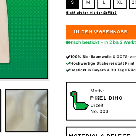
S
M
L
XL
2
Nicht sicher mit der Größe?
IN DEN WARENKORB
Frisch bestickt – in 2 bis 3 Werk
100% Bio-Baumwolle
& GOTS-zert
Hochwertige Stickerei
statt Print
Bestickt in Bayern
& 30 Tage Rüc
Motiv:
PIXEL DINO
Urzeit
No. 003
Pixel Dino als Oversized Es
Das Motiv Pixel Dino No. 0
Clean gestickt, boxy gesch