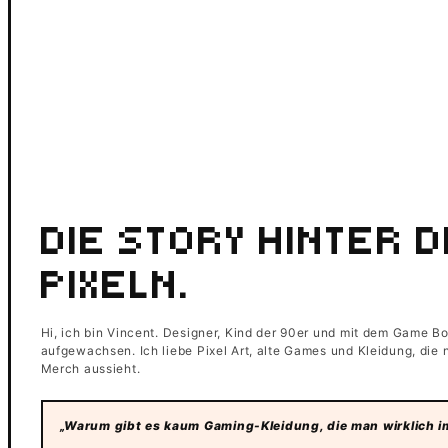
DIE STORY HINTER 
PIXELN.
Hi, ich bin Vincent. Designer, Kind der 90er und mit dem Game B
aufgewachsen. Ich liebe Pixel Art, alte Games und Kleidung, die
Merch aussieht.
„Warum gibt es kaum Gaming-Kleidung, die man wirklich im 