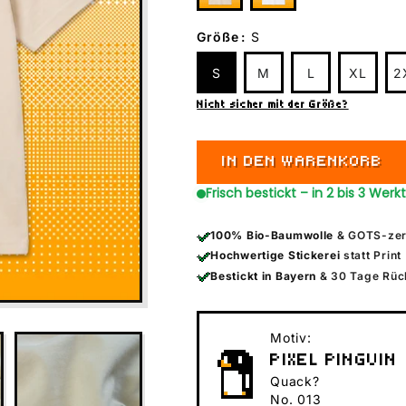
Größe
:
S
S
M
L
XL
2
Nicht sicher mit der Größe?
IN DEN WARENKORB
Frisch bestickt – in 2 bis 3 Werk
100% Bio-Baumwolle
& GOTS-zert
Hochwertige Stickerei
statt Print
Bestickt in Bayern
& 30 Tage Rüc
Motiv:
PIXEL PINGUIN
Quack?
No. 013