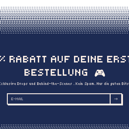
0% RABATT AUF DEINE ERS
BESTELLUNG
🎮
Exklusive Drops und Behind-the-Scenes . Kein Spam. Nur die guten Bits