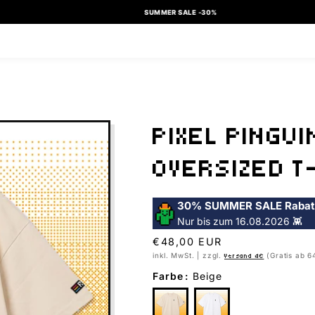
SUMMER SALE -30%
PIXEL PINGUI
OVERSIZED T
30% SUMMER SALE Rabat
Nur bis zum 16.08.2026 👾
Normaler
€48,00 EUR
Preis
inkl. MwSt. | zzgl.
(Gratis ab 6
Versand 4€
Farbe
:
Beige