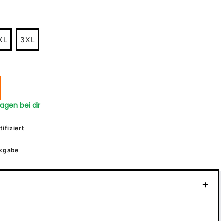
XL
3XL
tagen bei dir
ifiziert
kgabe
+