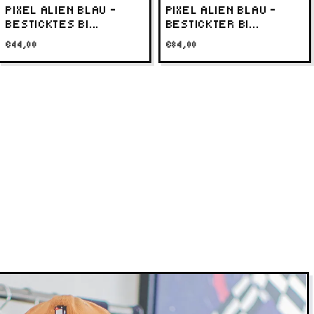
PIXEL ALIEN BLAU –
PIXEL ALIEN BLAU –
BESTICKTES BI...
BESTICKTER BI...
73,5
€44,00
€84,00
75,7
78,5
i Oversized meist M für