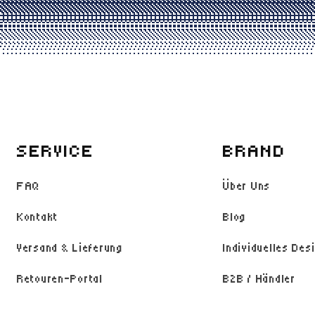
SERVICE
BRAND
FAQ
Über Uns
Kontakt
Blog
Versand & Lieferung
Individuelles Des
Retouren-Portal
B2B / Händler