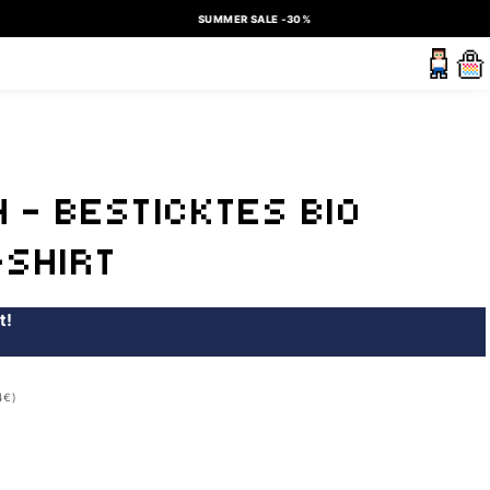
SUMMER SALE -30%
N – BESTICKTES BIO
-SHIRT
t!
4€)