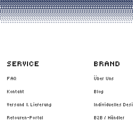
SERVICE
BRAND
FAQ
Über Uns
Kontakt
Blog
Versand & Lieferung
Individuelles Des
Retouren-Portal
B2B / Händler