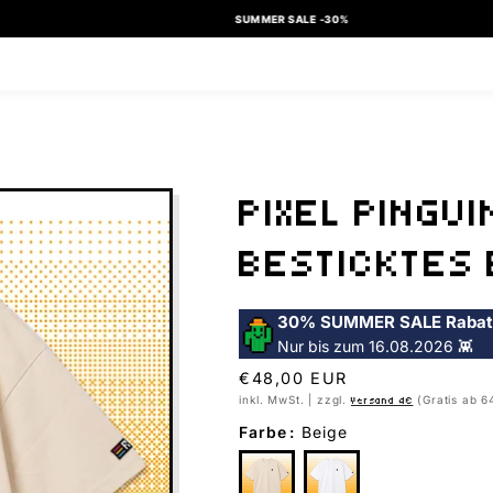
SUMMER SALE -30%
PIXEL PINGUI
BESTICKTES 
30% SUMMER SALE Rabat
Nur bis zum 16.08.2026 👾
Normaler
€48,00 EUR
Preis
inkl. MwSt. | zzgl.
(Gratis ab 6
Versand 4€
Farbe
:
Beige