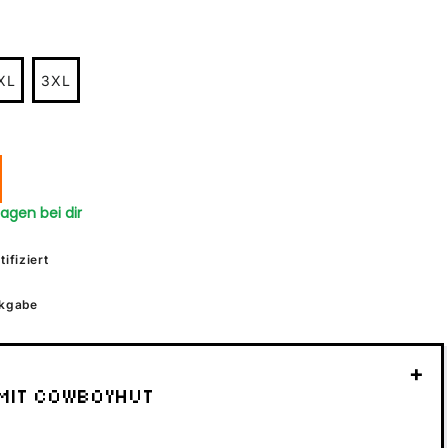
XL
3XL
tagen bei dir
ifiziert
kgabe
+
 MIT COWBOYHUT