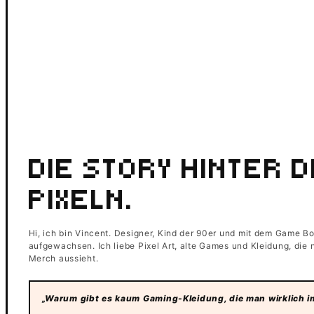
DIE STORY HINTER 
PIXELN.
Hi, ich bin Vincent. Designer, Kind der 90er und mit dem Game B
aufgewachsen. Ich liebe Pixel Art, alte Games und Kleidung, die
Merch aussieht.
„Warum gibt es kaum Gaming-Kleidung, die man wirklich im 