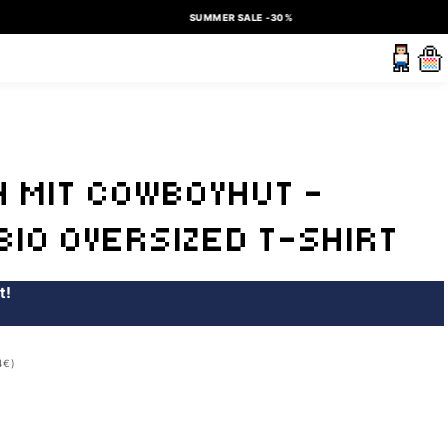
SUMMER SALE -30%
N MIT COWBOYHUT –
BIO OVERSIZED T-SHIRT
t!
4€)