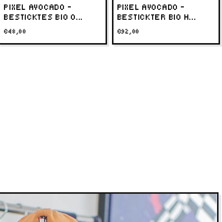
PIXEL AVOCADO –
PIXEL AVOCADO –
BESTICKTES BIO O...
BESTICKTER BIO H...
73,5
€48,00
€92,00
75,7
78,5
i Oversized meist M für