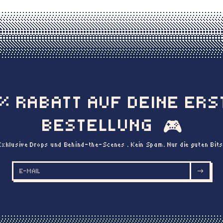
0% RABATT AUF DEINE ERS
BESTELLUNG
🎮
Exklusive Drops und Behind-the-Scenes . Kein Spam. Nur die guten Bits