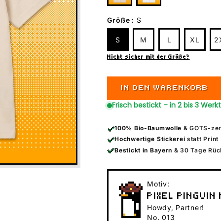
Größe
:
S
S
M
L
XL
2
Nicht sicher mit der Größe?
IN DEN WARENKORB
Frisch bestickt – in 2 bis 3 Werk
100% Bio-Baumwolle
& GOTS-zert
Hochwertige Stickerei
statt Print
Bestickt in Bayern
& 30 Tage Rüc
Motiv:
PIXEL PINGUIN
Howdy, Partner!
No. 013