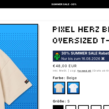
SUMMER SALE -30%
PIXEL HERZ B
OVERSIZED T
30% SUMMER SALE Rabat
Nur bis zum 16.08.2026 👾
Normaler
€48,00 EUR
Preis
inkl. MwSt. | zzgl.
(Gratis ab 6
Versand 4€
Farbe
:
Beige
Größe
:
S