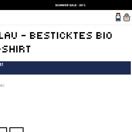
SUMMER SALE -30%
LAU – BESTICKTES BIO
-SHIRT
t!
4€)