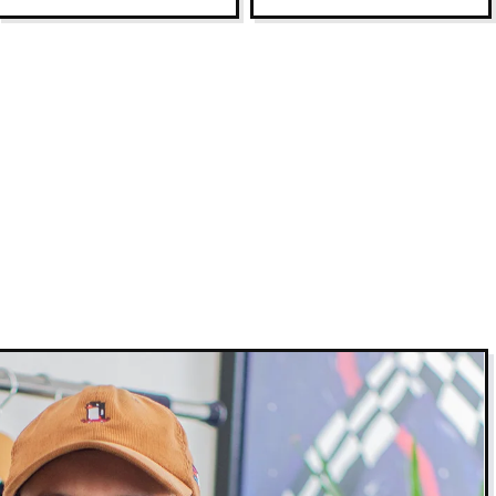
75,7
78,5
i Oversized meist M für