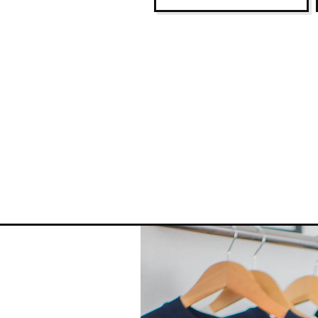
XL
67
2XL
69
Vincent ist 1,80 m und trägt be
einen lässigen Fit.